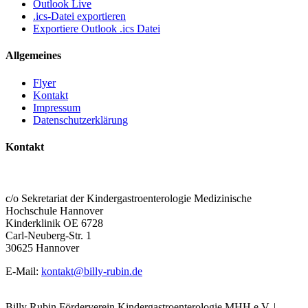
Outlook Live
.ics-Datei exportieren
Exportiere Outlook .ics Datei
Allgemeines
Flyer
Kontakt
Impressum
Datenschutzerklärung
Kontakt
BILLY RUBIN – FÖRDERVEREIN
KINDERGASTROENTEROLOGIE MHH E.V.
c/o Sekretariat der Kindergastroenterologie Medizinische
Hochschule Hannover
Kinderklinik OE 6728
Carl-Neuberg-Str. 1
30625 Hannover
E-Mail:
kontakt@billy-rubin.de
Billy Rubin Förderverein Kindergastroenterologie MHH e.V. |