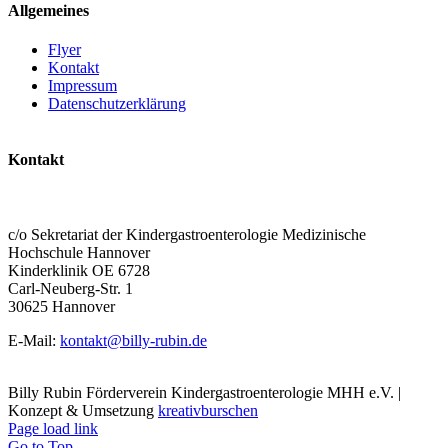
Allgemeines
Flyer
Kontakt
Impressum
Datenschutzerklärung
Kontakt
BILLY RUBIN – FÖRDERVEREIN
KINDERGASTROENTEROLOGIE MHH E.V.
c/o Sekretariat der Kindergastroenterologie Medizinische
Hochschule Hannover
Kinderklinik OE 6728
Carl-Neuberg-Str. 1
30625 Hannover
E-Mail:
kontakt@billy-rubin.de
Billy Rubin Förderverein Kindergastroenterologie MHH e.V. |
Konzept & Umsetzung
kreativburschen
Page load link
Go to Top