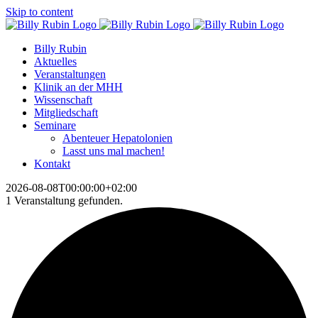
Skip to content
Billy Rubin
Aktuelles
Veranstaltungen
Klinik an der MHH
Wissenschaft
Mitgliedschaft
Seminare
Abenteuer Hepatolonien
Lasst uns mal machen!
Kontakt
2026-08-08T00:00:00+02:00
1 Veranstaltung gefunden.